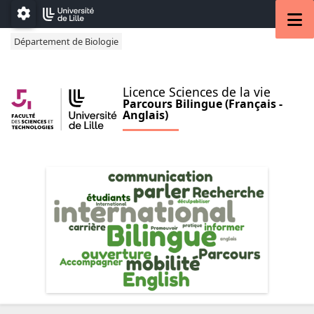
Accéder au menu principal
Accéder au contenu
M
Paramétrage
Département de Biologie
Licence Sciences de la vie
Parcours Bilingue (Français -
Anglais)